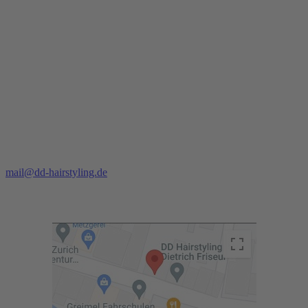
84140 Gangkofen
Telefon:
+49 8722 / 1666
Mail:
mail@dd-hairstyling.de
wo wir sind