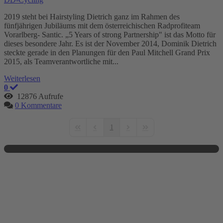
2019 steht bei Hairstyling Dietrich ganz im Rahmen des
fünfjährigen Jubiläums mit dem österreichischen Radprofiteam
Vorarlberg- Santic. „5 Years of strong Partnership" ist das Motto für
dieses besondere Jahr. Es ist der November 2014, Dominik Dietrich
steckte gerade in den Planungen für den Paul Mitchell Grand Prix
2015, als Teamverantwortliche mit...
Weiterlesen
0
12876 Aufrufe
0 Kommentare
1
First Page
Previous Page
Next Page
Last Page
Kontakt
dd-hairstyling
Eggenfeldenerstrasse 11